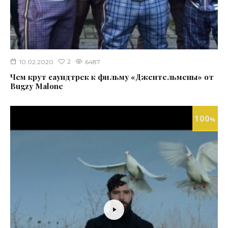
2
10.02.2020
6487
Чем крут саундтрек к фильму «Джентельмены» от
Bugzy Malone
100
%