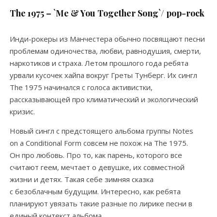
The 1975 – `Me & You Together Song`/ pop-rock
Инди-рокеры из Манчестера обычно посвящают песни
проблемам одиночества, любви, равнодушия, смерти,
наркотиков и страха. Летом прошлого года ребята
урвали кусочек хайпа вокруг Греты Тунберг. Их сингл
The 1975 начинался с голоса активистки,
рассказывающей про климатический и экологический
кризис.
Новый сингл с предстоящего альбома группы Notes
on a Conditional Form совсем не похож на The 1975.
Он про любовь. Про то, как парень, которого все
считают геем, мечтает о девушке, их совместной
жизни и детях. Такая себе зимняя сказка
с безоблачным будущим. Интересно, как ребята
планируют увязать такие разные по лирике песни в
единый контекст альбома.