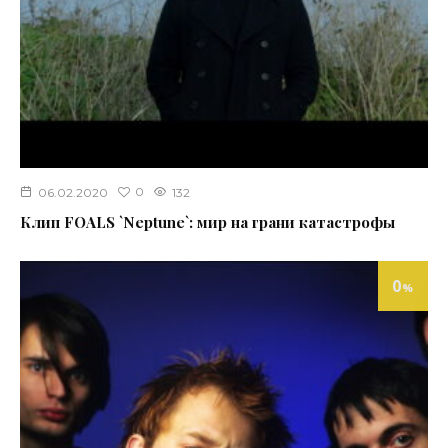
0
06.02.2020
132
Клип FOALS `Neptune`: мир на грани катастрофы
0
%