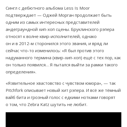
Сингл с дебютного альбома Less Is Moor
подтверждает — Оджей Морган продолжает быть
одним из самых интересных представителей
андеграундной хип-хоп сцены. Бруклинского рэпера
относят к волне квир-исполнителей, однако
он и в 2012-м сторонился этого звания, и вряд ли
сейчас что-то изменилось: «Я был против этого
надуманного термина (квир-хип-хоп) ещё с тех пор, как
он только появился… Я пытался выйти за рамки такого
определения».
«Язвительное хвастовство с чувством юмора», — так
Pitchfork описывает новый хит рэпера. И всё же тёмный
вайб бита и грозный голос с едкими нотками говорят
о том, что Zebra Katz шутить не любит.