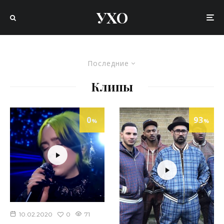
УХО
Последние
Клипы
0
93
%
%
0
10.02.2020
71