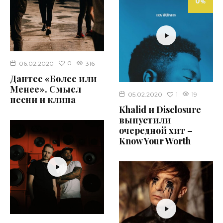
0
%
0
06.02.2020
316
Дантес «Более или
Менее». Смысл
1
05.02.2020
19
песни и клипа
Khalid и Disclosure
выпустили
очередной хит –
Know Your Worth