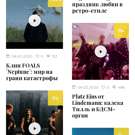
праздник любви в
ретро-стиле
0
%
0
06.02.2020
132
Клип FOALS
`Neptune`: мир на
грани катастрофы
0
06.02.2020
466
Platz Eins от
0
%
Lindemann: калека
Тилль и БДСМ-
оргия