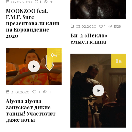
1
03.02.2020
38
MOONZOO feat.
F.M.F. Sure
презентовали клип
1
03.02.2020
1329
на Евровидение
Би-2 «Пекло» —
2020
смысл клипа
0
%
0
%
0
31.01.2020
11
Alyona alyona
запускает дикие
танцы! Участвуют
даже коты