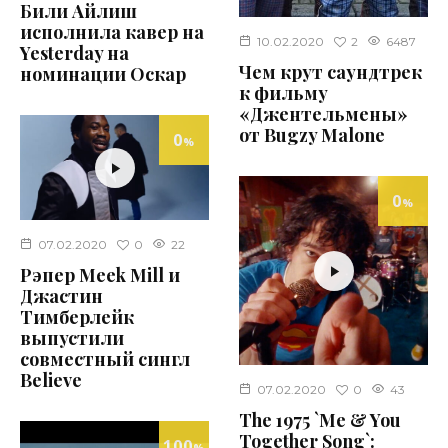
Били Айлиш
исполнила кавер на
2
10.02.2020
6487
Yesterday на
Чем крут саундтрек
номинации Оскар
к фильму
«Джентельмены»
от Bugzy Malone
0
%
0
%
0
07.02.2020
22
Рэпер Meek Mill и
Джастин
Тимберлейк
выпустили
совместный сингл
Believe
0
07.02.2020
43
The 1975 `Me & You
Together Song`:
100
%