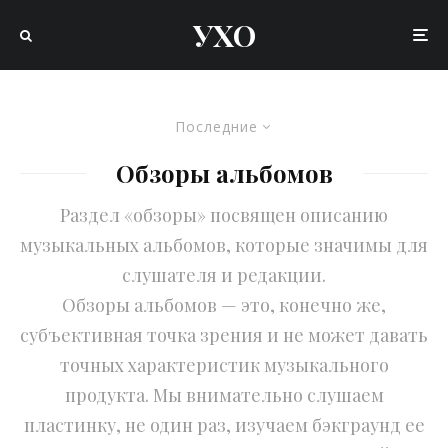
УХО
Последние
Обзоры альбомов
Раздел «обзоры» посвящен описанию
музыкальных альбомов, которые значимы для
слушателя и редакции.
Обзоры альбомов — это, конечно же,
субъективная точка зрения и не может давать
точных характеристик музыкального
продукта. Мы внимательно слушаем
пластинку, не один раз, изучаем бэкграунд ее