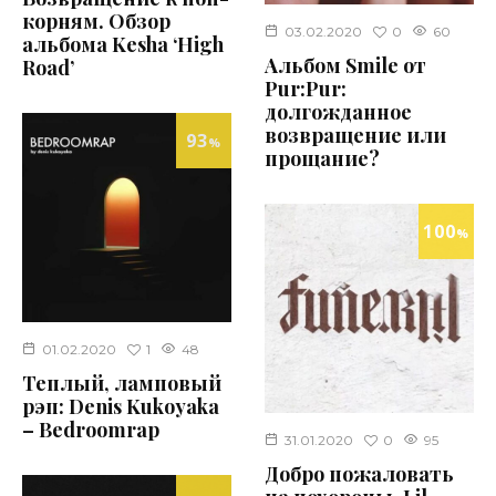
корням. Обзор
0
03.02.2020
60
альбома Kesha ‘High
Альбом Smile от
Road’
Pur:Pur:
долгожданное
возвращение или
93
%
прощание?
100
%
1
01.02.2020
48
Теплый, ламповый
рэп: Denis Kukoyaka
– Bedroomrap
0
31.01.2020
95
Добро пожаловать