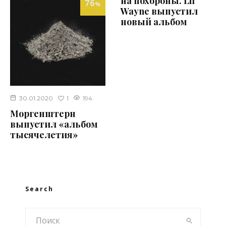
на похороны. Lil
76
%
Wayne выпустил
новый альбом
1
30.01.2020
194
Моргенштерн
выпустил «альбом
тысячелетия»
Search