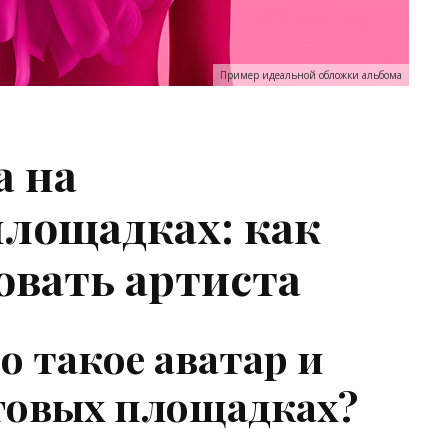
Пример идеальной обложки альбома
а на
лощадках: как
овать артиста
о такое аватар и
говых площадках?