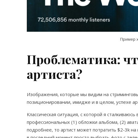
Пример х
Проблематика: чт
артиста?
Изображения, которые мы видим на стриминговы
позиционировании, имидже и в целом, успехе ар
Классическая ситуация, с которой я сталкиваюсь 
профессиональных (1) обложки альбома, (2) авата
подробнее, то артист может потратить $2-3k на 
в последний момент просто выбрать фото с тел