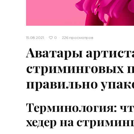
0
15.08.2021
·
·
226 просмотров
Аватары артист
стриминговых п
правильно упак
Терминология: чт
хедер на стримин