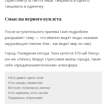
Скриптониту остается лишь танцевать в одного,
танцевать в одиночку.
Смыслы первого куплета
После вступительного припева Скип подробнее
раскрывает тему — что именно видят люди, называя
окружающее говном. Или… как видит мир он сам:)
Город. Пасмурная погода. Тихо катится 570-ый Лексус
(он же «Лёха»). Вокруг стрессовая жизнь города, такая-
себе «предапокалиптическая» атмосфера:
Нету давно здесь снов

Есть нужды, привычки

Вотссап, погремухи, клички

Есть карманы, есть нычки

Падаваны, опричники