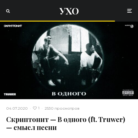
УХО
1
04.07.2020
·
·
2530 просмотров
Скриптонит — В одного (ft. Truwer)
— смысл песни