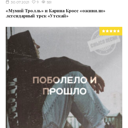
9
30.07.2021
551
«Мумий Тролль» и Карина Кросс «оживили»
легендарный трек «Утекай»