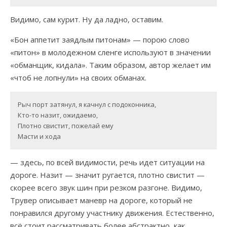
Видимо, сам курит. Ну да ладно, оставим.
«Бон аппетит заядлым питонам» — порою слово
«питон» в молодежном сленге используют в значении
«обманщик, кидала». Таким образом, автор желает им
«чтоб не лопнули» на своих обманах.
Рыч порт затянул, я качнул с подоконника,

Кто-то назит, ожидаемо,

Плотно свистит, пожелай ему

Масти и хода
— здесь, по всей видимости, речь идет ситуации на
дороге. Назит — значит ругается, плотно свистит —
скорее всего звук шин при резком разгоне. Видимо,
Трувер описывает маневр на дороге, который не
понравился другому участнику движения. Естественно,
всё стоит рассматривать более абстрактно, как