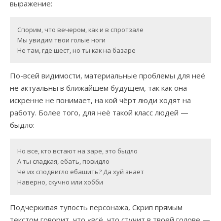
выражение:
Спорим, что вечером, как и в спротзале

Мы увидим твои голые ноги

Не там, где шест, но ты как на базаре
По-всей видимости, материальные проблемы для неё
не актуальны в ближайшем будущем, так как она
искренне не понимает, на кой чёрт люди ходят на
работу. Более того, для неё такой класс людей —
быдло:
Но все, кто встают на заре, это быдло

А ты сладкая, ебать, повидло

Чё их сподвигло ебашить? Да хуй знает

Наверно, скучно или хобби
Подчеркивая тупость персонажа, Скрип прямым
текстом говорит, что «всё, что стучит в твоей голове —