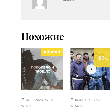
Похожие
93
%
25
2
02.09.2020
10.02.2020
6066
6487