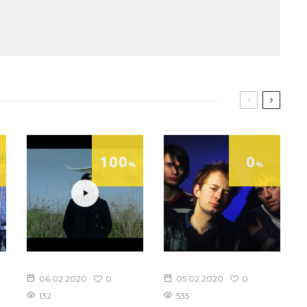
100
0
%
%
0
0
06.02.2020
05.02.2020
132
535