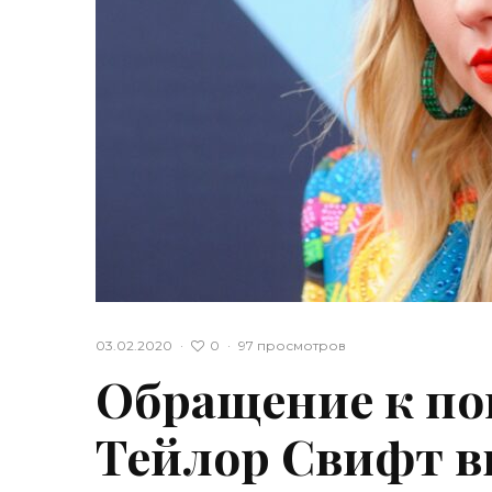
0
03.02.2020
·
·
97 просмотров
Обращение к по
Тейлор Свифт в