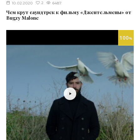
2
10.02.2020
6487
Чем крут саундтрек к фильму «Джентельмены» от
Bugzy Malone
100
%