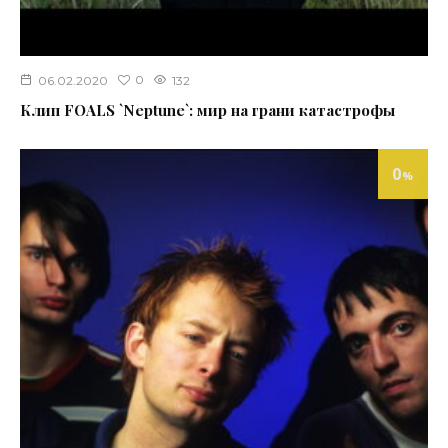
0
06.02.2020
132
Клип FOALS `Neptune`: мир на грани катастрофы
0
%