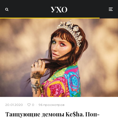
УХО
0
20.01.2020
·
·
96 просмотров
Танцующие демоны Ke$ha. Поп-