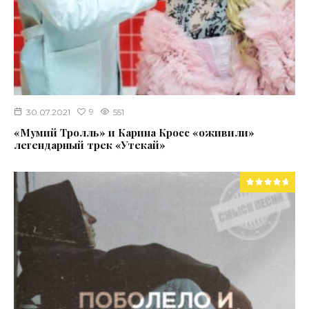
9
30.07.2021
551
«Мумий Тролль» и Карина Кросс «оживили»
легендарный трек «Утекай»