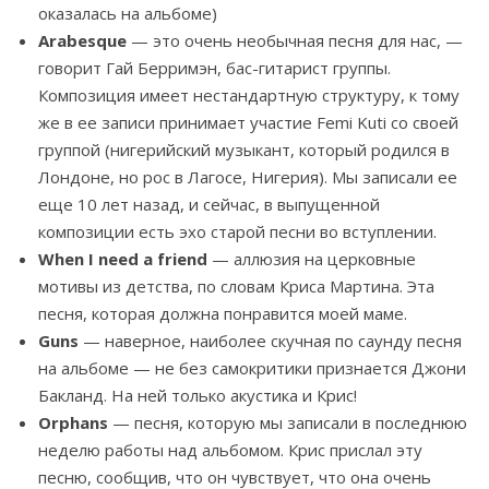
оказалась на альбоме)
Arabesque
— это очень необычная песня для нас, —
говорит Гай Берримэн, бас-гитарист группы.
Композиция имеет нестандартную структуру, к тому
же в ее записи принимает участие Femi Kuti со своей
группой (нигерийский музыкант, который родился в
Лондоне, но рос в Лагосе, Нигерия). Мы записали ее
еще 10 лет назад, и сейчас, в выпущенной
композиции есть эхо старой песни во вступлении.
When I need a friend
— аллюзия на церковные
мотивы из детства, по словам Криса Мартина. Эта
песня, которая должна понравится моей маме.
Guns
— наверное, наиболее скучная по саунду песня
на альбоме — не без самокритики признается Джони
Бакланд. На ней только акустика и Крис!
Orphans
— песня, которую мы записали в последнюю
неделю работы над альбомом. Крис прислал эту
песню, сообщив, что он чувствует, что она очень