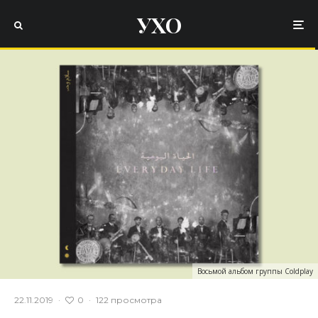
УХО
Восьмой альбом группы Coldplay
0
22.11.2019
·
·
122 просмотра