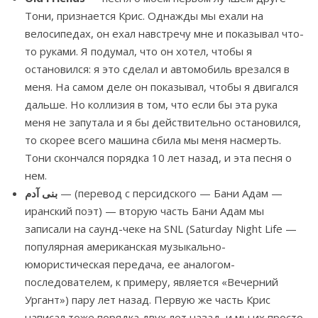
Тони, признается Крис. Однажды мы ехали на
велосипедах, он ехал навстречу мне и показывал что-
то руками. Я подумал, что он хотел, чтобы я
остановился: я это сделал и автомобиль врезался в
меня. На самом деле он показывал, чтобы я двигался
дальше. Но коллизия в том, что если бы эта рука
меня не запутала и я бы действительно остановился,
то скорее всего машина сбила мы меня насмерть.
Тони скончался порядка 10 лет назад, и эта песня о
нем.
بنی آدم
— (перевод с персидского — Бани Адам —
иранский поэт) — вторую часть Бани Адам мы
записали на саунд-чеке на SNL (Saturday Night Life —
популярная американская музыкально-
юмористическая передача, ее аналогом-
последователем, к примеру, является «Вечерний
Ургант») пару лет назад. Первую же часть Крис
написал тоже порядка двух лет назад, и мы их просто