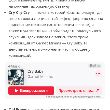
фортепианные партии. Для меня эта песня
напоминает африканскую Саванну.
Cry Cry Cry
— песня, в которой Крис использует для
своего голоса специальный эффект (хорошо слышно
подпевание женским синтетическим голосом), а
также шум пластинки, чтобы придать олдскульного
звучания. Вдохновила на запись этого трека
композиция от Garnet Mimms — Cry Baby. И
действительно, можно найти что-то общее у
композиций:
Old Friends
— песня о моем первом лучшем друге