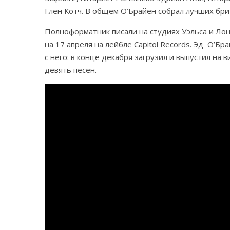
Глен Котч. В общем О’Брайен собрал лучших бри
Полноформатник писали на студиях Уэльса и Лон
на 17 апреля на лейбле Capitol Records. Эд О’Б
с него: в конце декабря загрузил и выпустил на ви
девять песен.