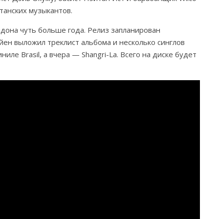
танских музыкантов.
дона чуть больше года. Релиз запланирован
райен выложил треклист альбома и несколько синглов
ниле Brasil, а вчера — Shangri-La. Всего на диске будет