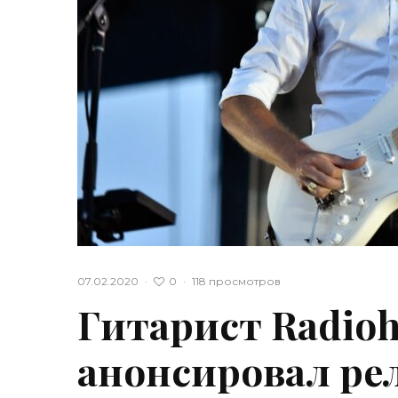
0
07.02.2020
·
·
118 просмотров
Гитарист Radioh
анонсировал рел