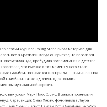
по версии журнала Rolling Stone писал материал для
алось всё в Бразилии. Когда он приехал, то поселился
нь впечатлила Эда, пробудила воспоминания о детстве
рассказал, что именно в тот момент у него стали
крывает альбом, называется Шангри Ла — вымышленная
нной Шамбалы. Также Эд очень вдохновился
оментом музыкальной эврики».
золотым ухом» Марк Flood Эллис. В записи принимали
ринвуд, барабанщик Омар Хаким, фолк-певица Лаура
рист Дэйв Окуму, басист Нэйтан Ист и барабанщик Wilco