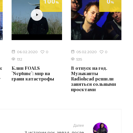
100
0
%
%
0
0
06.02.2020
05.02.2020
132
535
к
Клип FOALS
В отпуск на год.
`Neptune`: мир на
Музыканты
т
грани катастрофы
Radiohead решили
заняться сольными
проектами
Далее
3 истории рок-звёзд, после