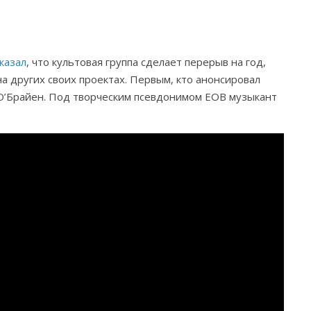
казал
, что культовая группа сделает перерыв на год,
на других своих проектах. Первым, кто анонсировал
 О’Брайен. Под творческим псевдонимом EOB музыкант