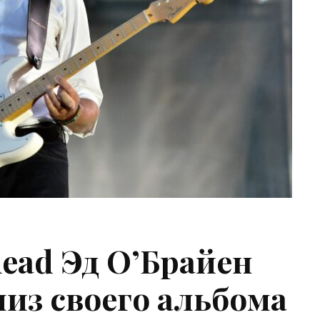
ead Эд О’Брайен
из своего альбома