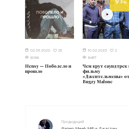
93
%
25
2
02.09.2020
10.02.2020
6066
6487
Hensy — Поболело и
Чем крут саундтрек 
прошло
фильму
«Джентельмены» о
Bugzy Malone
Предыдущий
Рэпер Meek Mill и Джастин