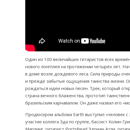
Один из 100 величайших гитаристов всех времён 
нового лонгплея на протяжении четырёх лет. Нач
в доме возле дождевого леса. Сила природы оче
и прежде забытые ощущения таинства жизни. Он 
рождаться идеи новых песен. Трек, который от
страна вечного блаженства, прототип таинстве
бразильским карнавалом. Он даже назвал его «м
Продюсером альбома Earth выступил «человек с 
участие коллега Эда по группе, бассист Колин Г
Марлинг, гитарист Portsihead Эдриан Атли, гита