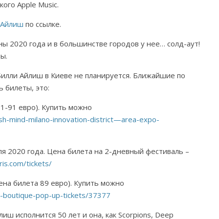
ого Apple Music.
и Айлиш
по ссылке.
ы 2020 года и в большинстве городов у нее… солд-аут!
ы.
Билли Айлиш в Киеве не планируется. Ближайшие по
 билеты, это:
61-91 евро). Купить можно
ilish-mind-milano-innovation-district—area-expo-
я 2020 года. Цена билета на 2-дневный фестиваль –
ris.com/tickets/
ена билета 89 евро). Купить можно
r-boutique-pop-up-tickets/37377
лиш исполнится 50 лет и она, как Scorpions, Deep