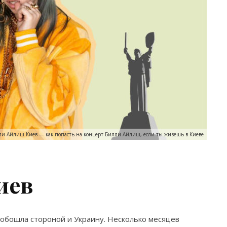
ли Айлиш Киев — как попасть на концерт Билли Айлиш, если ты живешь в Киеве
иев
обошла стороной и Украину. Несколько месяцев