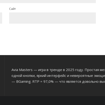
Сайт
Avia Masters
— игра в тренде в 2025 году. Простая мех
одной кнопки, яркий интерфейс и невероятные эмоци
— BGaming. RTP = 97,0% — что является довольно вы