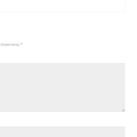
я помечены
*