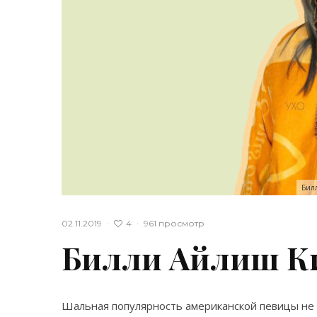
Бил
4
02.11.2019
·
·
961 просмотр
Билли Айлиш К
Шальная популярность американской певицы не 