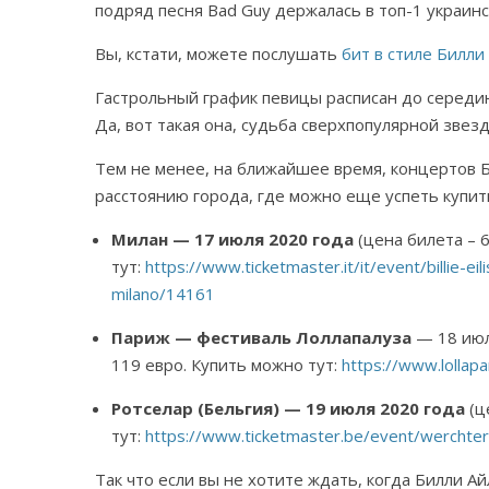
подряд песня Bad Guy держалась в топ-1 украинск
Вы, кстати, можете послушать
бит в стиле Билл
Гастрольный график певицы расписан до середин
Да, вот такая она, судьба сверхпопулярной звезд
Тем не менее, на ближайшее время, концертов 
расстоянию города, где можно еще успеть купить
Милан — 17 июля 2020 года
(цена билета – 
тут:
https://www.ticketmaster.it/it/event/billie-e
milano/14161
Париж — фестиваль Лоллапалуза
— 18 июл
119 евро. Купить можно тут:
https://www.lollapa
Ротселар (Бельгия) — 19 июля 2020 года
(ц
тут:
https://www.ticketmaster.be/event/werchte
Так что если вы не хотите ждать, когда Билли Ай