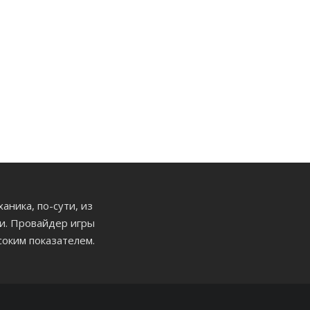
аника, по-сути, из
и. Провайдер игры
соким показателем.