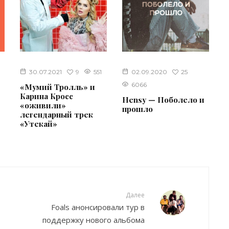
9
25
30.07.2021
551
02.09.2020
6066
«Мумий Тролль» и
Карина Кросс
Hensy — Поболело и
«оживили»
прошло
легендарный трек
«Утекай»
Далее
Foals анонсировали тур в
поддержку нового альбома